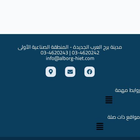
مدينة برج العرب الجديدة - المنطقة الصناعية الأولى
03-4620242 | 03-4620243
info@alborg-hiet.com
M
E
F
a
n
a
p
v
c
-
e
e
m
l
b
روابط مهمة
القائمة
a
o
o
r
p
o
k
e
k
e
r
مواقع ذات صلة
القائمة
-
a
l
t