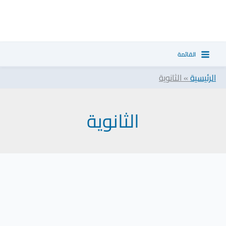
خطي
لى
لمحتوى
القائمة
الرئيسية
»
الثانوية
الثانوية
قبول
الطلاب
المستنفذين
والتحويلات
من