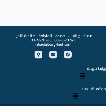
مدينة برج العرب الجديدة - المنطقة الصناعية الأولى
03-4620242 | 03-4620243
info@alborg-hiet.com
M
E
F
a
n
a
p
v
c
-
e
e
m
l
b
روابط مهمة
القائمة
a
o
o
r
p
o
k
e
k
e
r
مواقع ذات صلة
القائمة
-
a
l
t