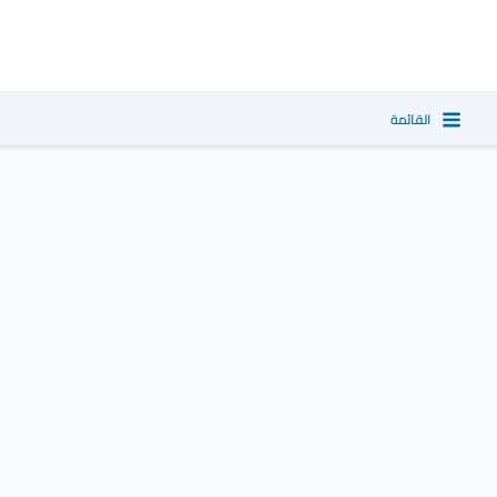
خطي
لى
لمحتوى
القائمة