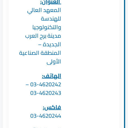
العنوان:
المعهد العالي
للهندسة
والتكنولوجيا
مدينة برج العرب
الجديدة –
المنطقة الصناعية
الأولى
الهاتف:
03-4620242 –
03-4620243
فاكس:
03-4620244