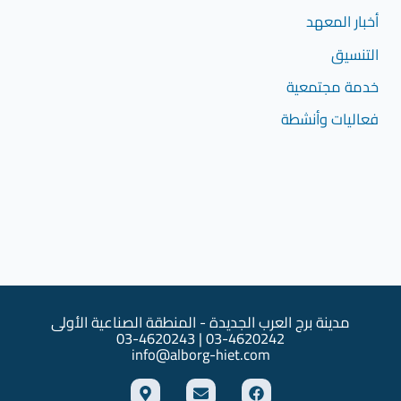
أخبار المعهد
التنسيق
خدمة مجتمعية
فعاليات وأنشطة
مدينة برج العرب الجديدة - المنطقة الصناعية الأولى
03-4620242 | 03-4620243
info@alborg-hiet.com
M
E
F
a
n
a