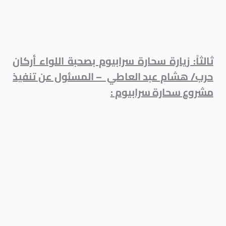
ثالثاً: زيارة سحارة سرابيوم بصحبة اللواء أركان
حرب/ هشام عبد العاطي – المسئول عن تنفيذ
مشروع سحارة سرابيوم :