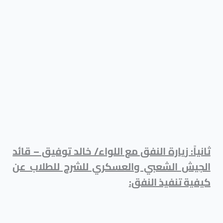
ثانياً: زيارة النفق مع اللواء/ خالد توفيق – قائد
الجيش الشعبي والعسكري للشرح للطلاب عن
كيفية تنفيذ النفق: