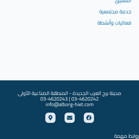
التنسيق
خدمة مجتمعية
فعاليات وأنشطة
مدينة برج العرب الجديدة - المنطقة الصناعية الأولى
03-4620242 | 03-4620243
info@alborg-hiet.com
M
E
F
a
n
a
p
v
c
-
e
e
m
l
b
روابط مهمة