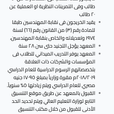
طالب وفى التمرينات النظرية او العملية عن
٢٠ طالب
يقيد الخريجون فى نقابة المهندسين طبقا
للمادة رقم (٣) من القانون رقم (٦٦) لسنة
١٩٧٤ وتعديلاته والخاص بنقابة
المهندسين،
المعهد يؤجل التجنيد حتى سن ٢٨ سنة
المعهد يوفر التدريب الميداني للطلاب فى
المؤسسات والشركات ذات العلاقة
بتخصصاتهم الرسوم الدراسية للعام الدراسي
٢٠١٨/٢٠١٩م مقررة وزارياً بمبلغ ١٧٠٩٥ جنيه
مصري للعام الدراسي ويتم زيادتها ٥% سنوياً.
القبول بالمعهد عن طريق موقع التنسيق
التابع لوزارة التعليم العالي ويتم تحديد الحد
الأدنى للقبول من خلال مكتب التنسيق