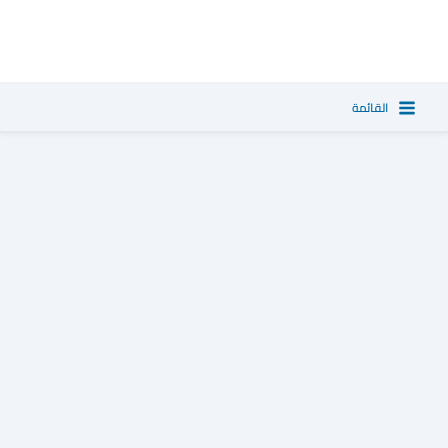
خطي
لى
لمحتوى
القائمة