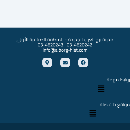
مدينة برج العرب الجديدة - المنطقة الصناعية الأولى
03-4620242 | 03-4620243
info@alborg-hiet.com
M
E
F
a
n
a
p
v
c
-
e
e
m
l
b
روابط مهمة
القائمة
a
o
o
r
p
o
k
e
k
e
r
مواقع ذات صلة
القائمة
-
a
l
t